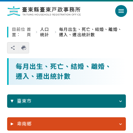
跳過頁首直接到內容
:::
｜
:::
目前位
首
人口
每月出生、死亡、結婚、離婚、
置：
頁
統計
遷入、遷出統計數
您也可以使用 Ctrl+P 快捷鍵
略過單元子連結
每月出生、死亡、結婚、離婚、
遷入、遷出統計數
臺東市
卑南鄉
PDF
ODS