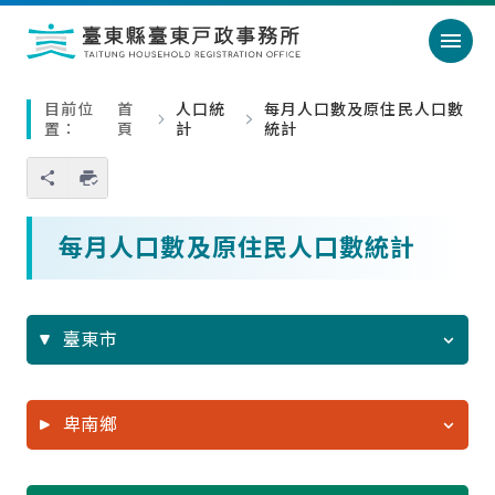
跳過頁首直接到內容
:::
｜
:::
目前位
首
人口統
每月人口數及原住民人口數
置：
頁
計
統計
您也可以使用 Ctrl+P 快捷鍵
略過單元子連結
每月人口數及原住民人口數統計
臺東市
卑南鄉
PDF
ODS