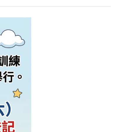
志工專區
歷年人口數及原住民
數統計
學區資訊
查
年終15歲以上現住人
首辦護照專區
口數按性別年齡及教
窗)
檔案應用專區
育程度統計
(另開新視窗)
辦
(另開新視窗)
本縣人口統計
開新視窗)
(另開新視窗)
全國人口統計
(另開新視窗)
新視窗)