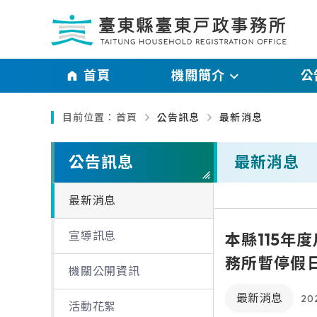
跳過頁首直接到內容
:::
｜
首頁
機關簡介
公
:::
目前位置：
首頁
公告訊息
最新消息
主管介紹
最新消
略過單元子連結
機關介紹
宣導訊
公告訊息
最新消息
業務職掌及聯絡資訊
機關公
最新消息
交通資訊
活動花
宣導訊息
本縣115年
務所暫停假
機關公開資訊
最新消息
202
活動花絮