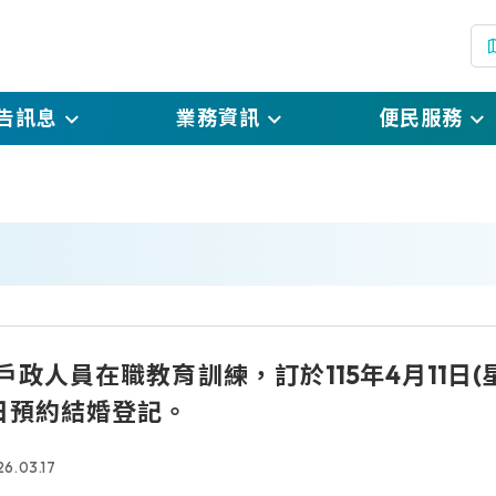
告訊息
業務資訊
便民服務
(
息
戶政規費及罰鍰標準
線上申辦戶籍登記
(
息
戶政登記自我檢核表
預約假日結婚登記
(另開
開資訊
表單下載
網路預約申請
絮
國民身分證掛失暨
度戶政人員在職教育訓練，訂於115年4月11
(另開新
銷掛失申請
日預約結婚登記。
國民身分證影像上
6.03.17
電子戶籍謄本申請