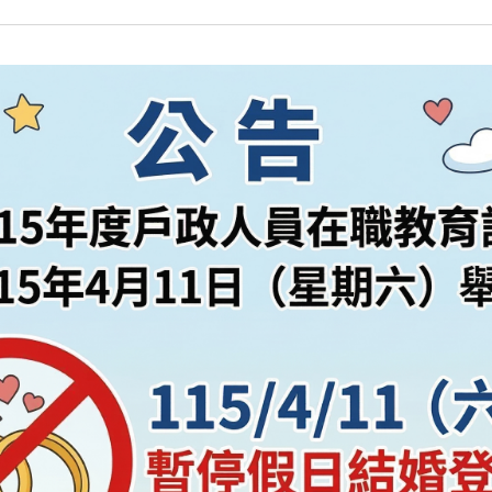
(另開新視窗)
驗證
戶口名簿請領紀錄
(另開新視窗)
詢
(另開新視
門牌查詢
戶籍異動跨機關申
(另
本所FB粉絲專頁
本所LINE粉絲專頁
(另開
本所影音頻道