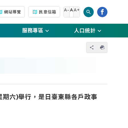
A-
A
A+
網站導覽
民意信箱
服務專區
人口統計
另開新視窗)
門牌專區
每月戶數人口數統計
您也可以使用 
另開新視窗)
生育補助專區
每月人口數及原住民
人口數統計
新視窗)
新住民專區
每月出生、死亡、結
撤
原住民專區
婚、離婚、 遷入、遷
日(星期六)舉行，是日臺東縣各戶政事
視窗)
出統計數
國民身分證專區
(另開新視窗)
傳
每月人口數按性別及
自然人憑證專區
年齡別統計
及