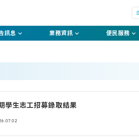
告訊息
業務資訊
便民服務
(
息
戶政規費及罰鍰標準
線上申辦戶籍登記
(
息
戶政登記自我檢核表
預約假日結婚登記
(另開
開資訊
表單下載
網路預約申請
絮
國民身分證掛失暨
暑期學生志工招募錄取結果
(另開新
銷掛失申請
26.07.02
國民身分證影像上
電子戶籍謄本申請