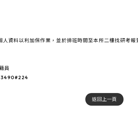
(另開新視窗)
驗證
戶口名簿請領紀錄
(另開新視窗)
詢
個人資料以利加保作業，並於排班時間至本所二樓找研考報
(另開新視
門牌查詢
戶籍異動跨機關申
籍員
(另
3490#224
本所FB粉絲專頁
本所LINE粉絲專頁
返回上一頁
(另開
本所影音頻道