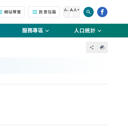
A-
A
A+
網站導覽
民意信箱
服務專區
人口統計
另開新視窗)
門牌專區
每月戶數人口數統計
您也可以使用 
另開新視窗)
生育補助專區
每月人口數及原住民
人口數統計
新視窗)
新住民專區
每月出生、死亡、結
撤
原住民專區
婚、離婚、 遷入、遷
視窗)
出統計數
國民身分證專區
(另開新視窗)
傳
每月人口數按性別及
自然人憑證專區
年齡別統計
及