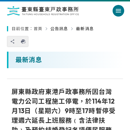
跳過頁首直接到內容
:::
｜
:::
目前位置：
首頁
公告訊息
最新消息
您也可以使用 Ctrl+P 快捷鍵
略過單元子連結
最新消息
屏東縣政府東港戶政事務所因台灣
電力公司工程施工停電，於114年12
月13日（星期六）9時至17時暫停受
理週六延長上班服務﹙含法律扶