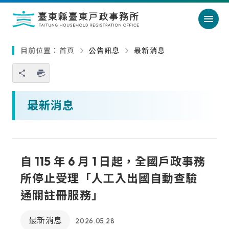
跳過頁首直接到內容
:::
｜
:::
目前位置：
首頁
公告訊息
最新消息
您也可以使用 Ctrl+P 快捷鍵
略過單元子連結
最新消息
自 115 年 6 月 1 日起，全國戶政事務
所停止受理「人工入出國自動查驗
通關註冊服務」
最新消息
2026.05.28