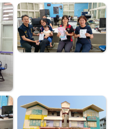
志工專區
歷年人口數及原住民
數統計
學區資訊
查
年終15歲以上現住人
首辦護照專區
口數按性別年齡及教
窗)
檔案應用專區
育程度統計
(另開新視窗)
辦
(另開新視窗)
本縣人口統計
開新視窗)
(另開新視窗)
全國人口統計
(另開新視窗)
新視窗)