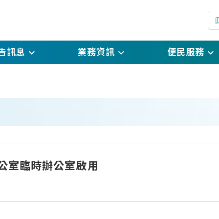
告訊息
業務資訊
便民服務
(
息
戶政規費及罰鍰標準
線上申辦戶籍登記
(
息
戶政登記自我檢核表
預約假日結婚登記
(另開
開資訊
表單下載
網路預約申請
絮
國民身分證掛失暨
辦公室臨時辦公室啟用
(另開新
銷掛失申請
國民身分證影像上
電子戶籍謄本申請