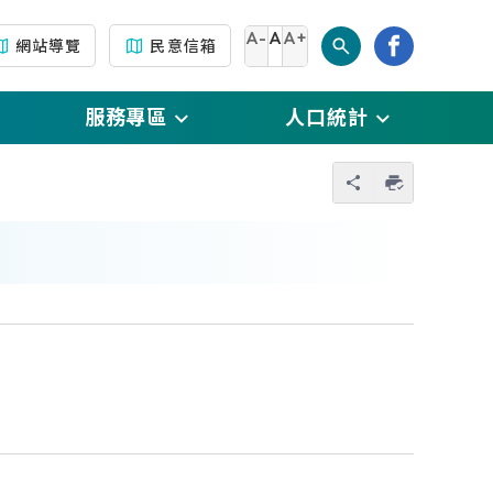
A-
A
A+
網站導覽
民意信箱
服務專區
人口統計
另開新視窗)
門牌專區
每月戶數人口數統計
您也可以使用 
另開新視窗)
生育補助專區
每月人口數及原住民
人口數統計
新視窗)
新住民專區
每月出生、死亡、結
撤
原住民專區
婚、離婚、 遷入、遷
視窗)
出統計數
國民身分證專區
(另開新視窗)
傳
每月人口數按性別及
自然人憑證專區
年齡別統計
及