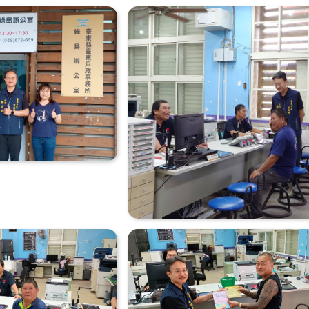
(另開新視窗)
驗證
戶口名簿請領紀錄
(另開新視窗)
詢
(另開新視
門牌查詢
戶籍異動跨機關申
(另
本所FB粉絲專頁
本所LINE粉絲專頁
(另開
本所影音頻道