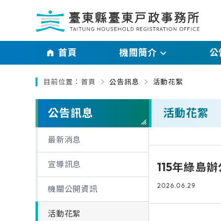
跳過頁首直接到內容
:::
｜
首頁
機關簡介
公
:::
目前位置：
首頁
公告訊息
活動花絮
主管介紹
最新消
略過單元子連結
機關介紹
宣導訊
公告訊息
活動花絮
業務職掌及聯絡資訊
機關公
最新消息
交通資訊
活動花
宣導訊息
115年綠島
2026.06.29
機關公開資訊
活動花絮